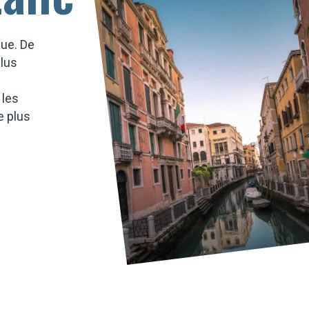
que. De
lus
 les
e plus